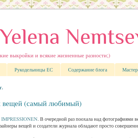
 Yelena Nemtse
кие выкройки и всякие жизненные разности;)
Рукодельницы ЕС
Содержание блога
Мастер
г.
 вещей (самый любимый)
л
IMPRESSIONEN
. В очередной раз поохала над фотографиями 
Дизайнеры вещей и создатели журнала обладают просто совершен