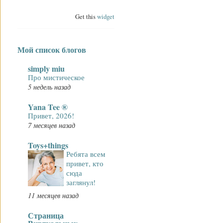
Get this
widget
Мой список блогов
simply miu
Про мистическое
5 недель назад
Yana Tee ®
Привет, 2026!
7 месяцев назад
Toys+things
Ребята всем
привет, кто
сюда
заглянул!
11 месяцев назад
Страница