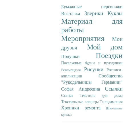
Бумажные персонажи
Зверики
Куклы
Выставка
Материал для
работы
Мероприятия
Мои
Мой дом
друзья
Поездки
Подушки
Поселковые будни и праздники
Рисунки
Росписи-
Рекомендую
Сообщество
аппликации
"Рукодельницы Германии"
Ссылки
Софья Андреевна
Статьи
Текстиль для дома
Текстильные вещицы
Тильдамания
Хроники ремонта
Школьные
кульки