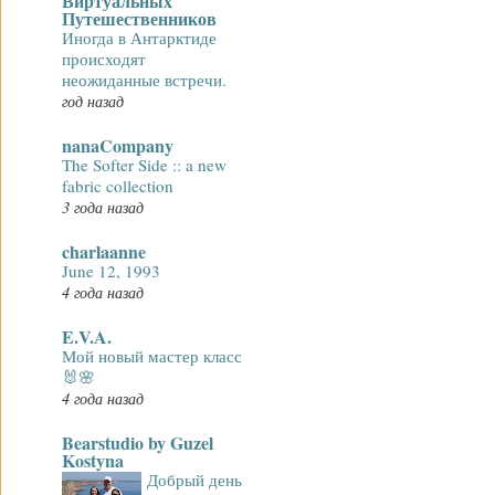
Виртуальных
Путешественников
Иногда в Антарктиде
происходят
неожиданные встречи.
год назад
nanaCompany
The Softer Side :: a new
fabric collection
3 года назад
charlaanne
June 12, 1993
4 года назад
E.V.A.
Мой новый мастер класс
🐰🌸
4 года назад
Bearstudio by Guzel
Kostyna
Добрый день