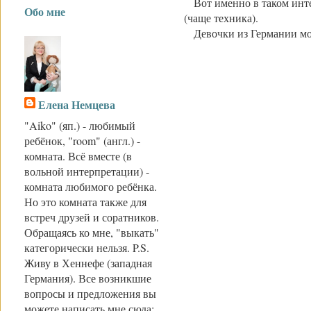
Вот именно в таком интер
Обо мне
(чаще техника).
Девочки из Германии могу
Елена Немцева
"Aiko" (яп.) - любимый
ребёнок, "room" (англ.) -
комната. Всё вместе (в
вольной интерпретации) -
комната любимого ребёнка.
Но это комната также для
встреч друзей и соратников.
Обращаясь ко мне, "выкать"
категорически нельзя. P.S.
Живу в Хеннефе (западная
Германия). Все возникшие
вопросы и предложения вы
можете написать мне сюда: