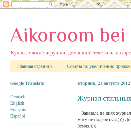
Aikoroom bei
Куклы, мягкие игрушки, домашний текстиль, авторс
Главная страница
Советы по увеличению продаж
Google Translate
вторник, 21 августа 2012 
Deutsch
Журнал стильных
English
Français
Заказала на днях журна
Español
могу не поделиться.)))) 
Земля.))))